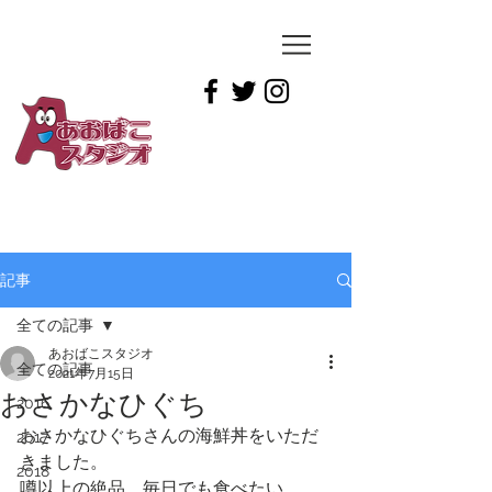
YUICHIRO
TAMAI
記事
全ての記事
あおばこスタジオ
全ての記事
2021年7月15日
おさかなひぐち
2016
おさかなひぐちさんの海鮮丼をいただ
2017
きました。
2018
噂以上の絶品。毎日でも食べたい。