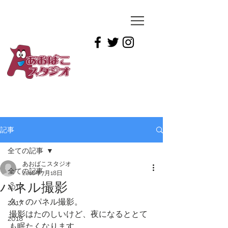
YUICHIRO
TAMAI
記事
全ての記事
あおばこスタジオ
全ての記事
2018年7月18日
パネル撮影
2016
久々のパネル撮影。
2017
撮影はたのしいけど、夜になるととて
2018
も眠たくなります。