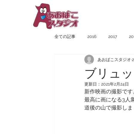
YUICHIRO
TAMAI
全ての記事
2016
2017
20
あおばこスタジオ
ブリュッ
更新日：
2021年2月24日
新作映画の撮影です
最高に画になる3人
道後の山で撮影しま