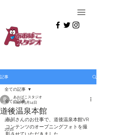
YUICHIRO
TAMAI
記事
全ての記事
あおばこスタジオ
全ての記事
2017年9月14日
道後温泉本館
2016
市川さんのお仕事で、道後温泉本館VR
2017
コンテンツのオープニングフォトを撮
2018
影させていただきました。