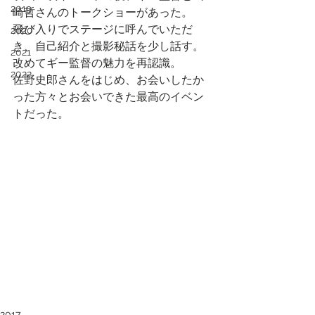
2019
崎哲さんのトークショーがあった。
飛び入りでステージに呼んでいただ
2020
き、自己紹介と撮影秘話を少し話す。
2021
改めてギー監督の魅力を再認識。
2022
佐野史郎さんをはじめ、お会いしたか
った方々とお会いできた最高のイベン
トだった。
2017