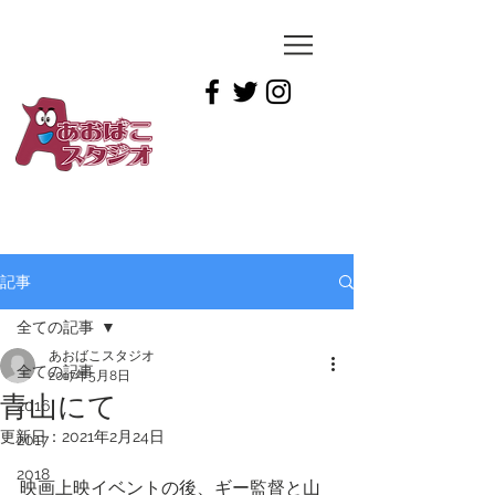
YUICHIRO
TAMAI
記事
全ての記事
あおばこスタジオ
全ての記事
2017年5月8日
青山にて
2016
更新日：
2021年2月24日
2017
2018
映画上映イベントの後、ギー監督と山