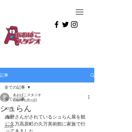
YUICHIRO
TAMAI
記事
全ての記事
あおばこスタジオ
全ての記事
2017年11月23日
シュらん
2016
海野さんがされているシュらん展を観
2017
に久万高原町の久万美術館に家族で行
2018
ってきました。