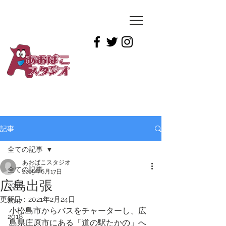
YUICHIRO
TAMAI
記事
全ての記事
あおばこスタジオ
全ての記事
2019年6月17日
広島出張
2016
更新日：
2021年2月24日
2017
小松島市からバスをチャーターし、広
2018
島県庄原市にある「道の駅たかの」へ