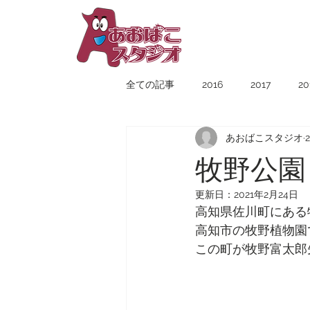
YUICHIRO
TAMAI
全ての記事
2016
2017
20
あおばこスタジオ
牧野公園
更新日：
2021年2月24日
高知県佐川町にある
高知市の牧野植物園
この町が牧野富太郎