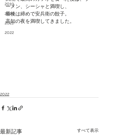
2019
ーメン、シーシャと満喫し、
2020
最後は締めで安兵衛の餃子。
高知の夜を満喫してきました。
2021
2022
2022
すべて表示
最新記事