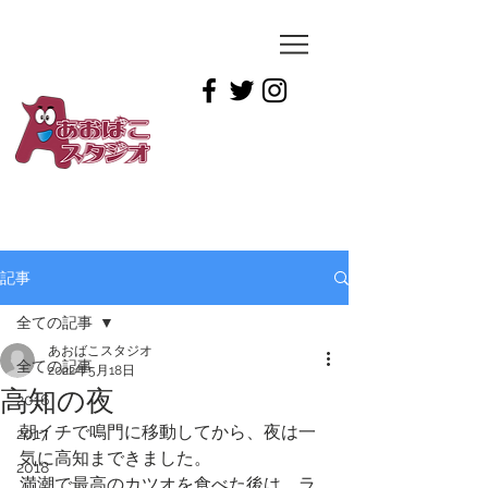
YUICHIRO
TAMAI
記事
全ての記事
あおばこスタジオ
全ての記事
2022年5月18日
高知の夜
2016
朝イチで鳴門に移動してから、夜は一
2017
気に高知まできました。
2018
満潮で最高のカツオを食べた後は、ラ