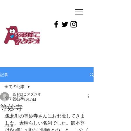
YUICHIRO
TAMAI
記事
全ての記事
あおばこスタジオ
全ての記事
2022年4月19日
等妙寺
2016
鬼北町の等妙寺さんにお邪魔してきま
2017
した。素晴らしい名刹でした。御本尊
2018
は60年に1度のご開帳とのこと。このゴ