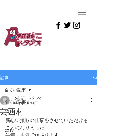
YUICHIRO
TAMAI
記事
全ての記事
あおばこスタジオ
全ての記事
2017年9月28日
芸西村
2016
新しい撮影の仕事をさせていただける
2017
ことになりました。
2018
半年、本気で頑張ります。