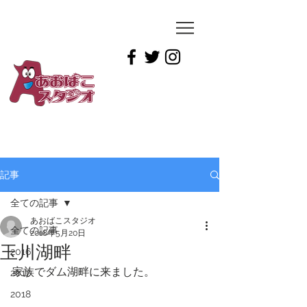
YUICHIRO
TAMAI
記事
全ての記事
あおばこスタジオ
全ての記事
2018年5月20日
玉川湖畔
2016
家族でダム湖畔に来ました。
2017
2018